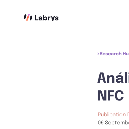
Research H
Anál
NFC
Publication 
09 Septemb