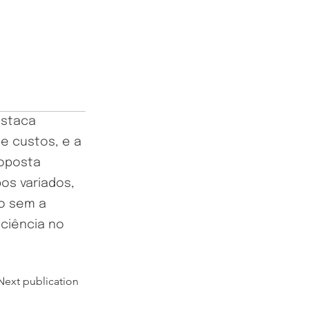
estaca
e custos, e a
roposta
os variados,
do sem a
ciência no
Next publication