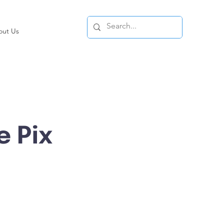
out Us
e Pix