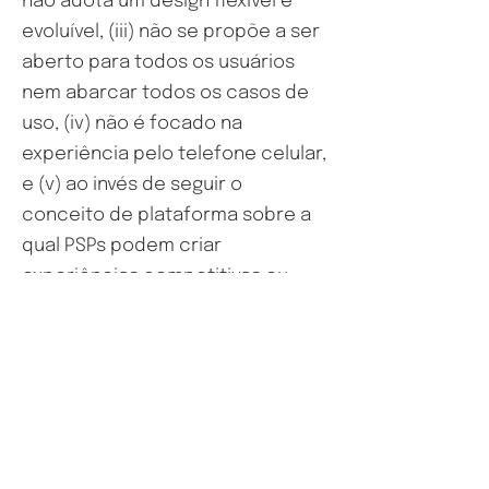
não adota um design flexível e
evoluível, (iii) não se propõe a ser
aberto para todos os usuários
nem abarcar todos os casos de
uso, (iv) não é focado na
experiência pelo telefone celular,
e (v) ao invés de seguir o
conceito de plataforma sobre a
qual PSPs podem criar
experiências competitivas ou
blocos de funcionalidade que
possam ser combinados de
formas flexíveis, define as
jornadas específicas e rígidas
que podem ser implementadas
pelos participantes.